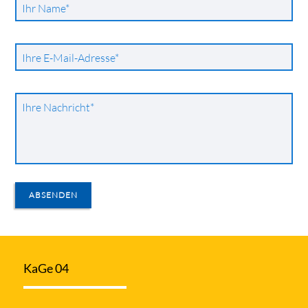
Pflichtfeld
Ihr Name
*
Pflichtfeld
Ihre E-Mail-Adresse
*
Pflichtfeld
Ihre Nachricht
*
ABSENDEN
KaGe 04