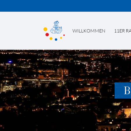
WILLKOMMEN
11ER R
Suc
B