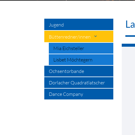
La
Jugend
Büttenredner/innen
Mia Eichsteller
Lisbet Möchtegern
Ochsentorbande
Dorlacher Quadratlatscher
Dance Company