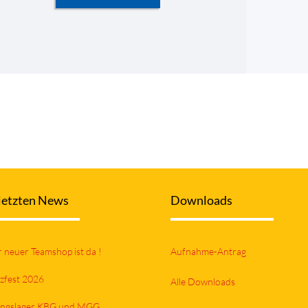
letzten News
Downloads
 neuer Teamshop ist da !
Aufnahme-Antrag
zfest 2026
Alle Downloads
ningslager KBG und MGG