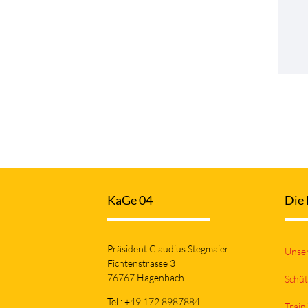
KaGe 04
Die 
Präsident Claudius Stegmaier
Unser
Fichtenstrasse 3
76767 Hagenbach
Schüt
Tel.: +49 172 8987884
Trai