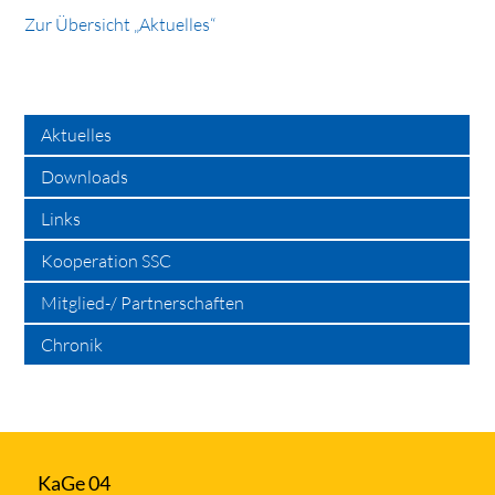
Zur Übersicht „Aktuelles“
Aktuelles
Downloads
Links
Kooperation SSC
Mitglied-/ Partnerschaften
Chronik
KaGe 04