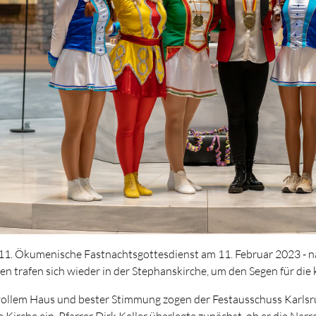
11. Ökumenische Fastnachtsgottesdienst am 11. Februar 2023 - nä
en trafen sich wieder in der Stephanskirche, um den Segen für di
vollem Haus und bester Stimmung zogen der Festausschuss Karlsru
ie Kirche ein. Pfarrer Dirk Keller überlegte zunächst, ob er die Na