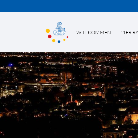
WILLKOMMEN
11ER R
Suc