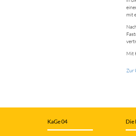
eine
mit 
Nach
Fast
vert
Mit 
Zur 
KaGe 04
Die 