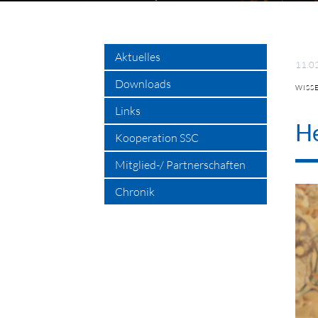
Aktuelles
11.0
Downloads
WISS
Links
He
Kooperation SSC
Mitglied-/ Partnerschaften
Chronik