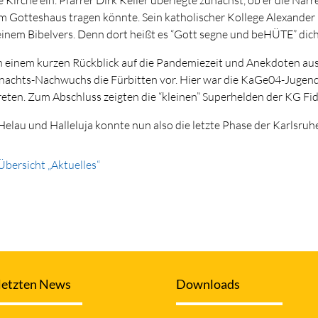
m Gotteshaus tragen könnte. Sein katholischer Kollege Alexander
einem Bibelvers. Denn dort heißt es “Gott segne und beHÜTE” dich
 einem kurzen Rückblick auf die Pandemiezeit und Anekdoten aus
nachts-Nachwuchs die Fürbitten vor. Hier war die KaGe04-Jugend
reten. Zum Abschluss zeigten die “kleinen” Superhelden der KG Fide
Helau und Halleluja konnte nun also die letzte Phase der Karlsruh
Übersicht „Aktuelles“
letzten News
Downloads