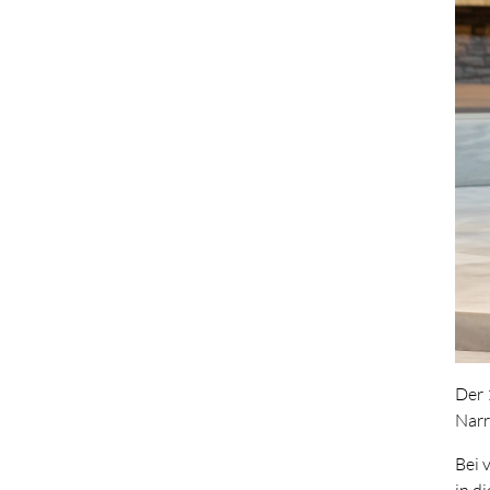
Der 
Narr
Bei 
in d